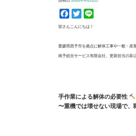
投稿日
2026年4月22日
Facebook
Twitter
Line
皆さんこんにちは！
愛媛県西予市を拠点に解体工事や一般・産
南予総合サービス有限会社、更新担当の富
手作業による解体の必要性
〜重機では壊せない現場で、