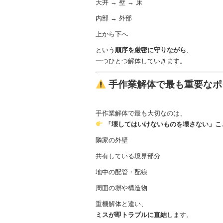
天井 → 壁 → 床
内部 → 外部
上から下へ
という
順序を厳密に守りながら
、
一つひとつ解体していきます。
手作業解体で最も重要なポ
手作業解体で最も大切なのは、
「壊してはいけないものを壊さない」こ
隣家の外壁
共有している境界部分
地中の配管・配線
周囲の塀や構造物
重機解体と違い、
ミスが即トラブルに直結
します。