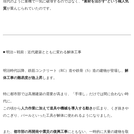
現代のように重機で一気に破壊するのではなく、
“素材を活かす”という職人気
質
が重んじられていたのです。
■ 明治～戦前：近代建築とともに変わる解体工事
明治時代以降、鉄筋コンクリート（RC）造や鉄骨（S）造の建物が登場し、
解
体工事の難易度が急上昇
します。
特に都市部では高層建築の需要が高まり、「手壊し」だけでは間に合わない時
代に。
この頃から
人力作業に加えて道具や機械を導入する動き
が広まり、くぎ抜きや
のこぎり、バールといった工具が解体に使われるようになりました。
また、
都市部の再開発や震災の復興工事
にともない、一時的に大量の建物を取