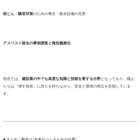
粉じん・騒音対策
のための養生・散水設備の充実
アスベスト除去の事前調査と報告義務化
現在では、
建設業の中でも高度な知識と技能を要する分野
となっており、職人
たちは「壊す技術」に誇りを持ちながら、安全と環境の両立を目指していま
す。
■ まとめ：解体は“未来をつくるための仕事”