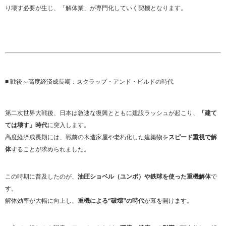
り壊す必要が生じ、「解体業」が専門化していく契機となります。
■ 戦後～高度経済成長期：スクラップ・アンド・ビルドの時代
第二次世界大戦後、日本は急速な復興とともに建設ラッシュが起こり、
「建て
ては壊す」時代
に突入します。
高度経済成長期には、戦前の木造家屋や老朽化した建築物を
スピード重視で解
体
することが求められました。
この時期に普及したのが、
油圧ショベル（ユンボ）や鉄球を使った重機解体
で
す。
解体効率が大幅に向上し、
重機による“破壊”の時代
が幕を開けます。