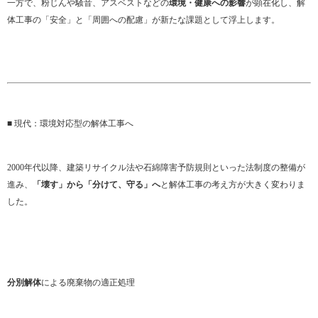
一方で、粉じんや騒音、アスベストなどの
環境・健康への影響
が顕在化し、解
体工事の「安全」と「周囲への配慮」が新たな課題として浮上します。
■ 現代：環境対応型の解体工事へ
2000年代以降、建築リサイクル法や石綿障害予防規則といった法制度の整備が
進み、
「壊す」から「分けて、守る」へ
と解体工事の考え方が大きく変わりま
した。
分別解体
による廃棄物の適正処理