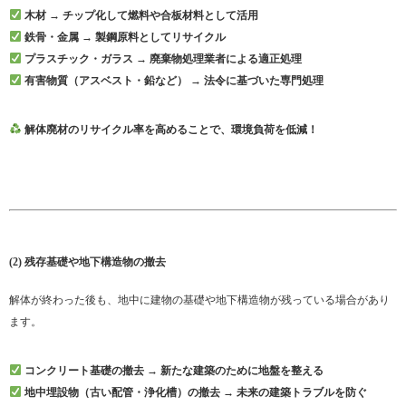
木材 → チップ化して燃料や合板材料として活用
鉄骨・金属 → 製鋼原料としてリサイクル
プラスチック・ガラス → 廃棄物処理業者による適正処理
有害物質（アスベスト・鉛など） → 法令に基づいた専門処理
解体廃材のリサイクル率を高めることで、環境負荷を低減！
(2) 残存基礎や地下構造物の撤去
解体が終わった後も、地中に建物の基礎や地下構造物が残っている場合があり
ます。
コンクリート基礎の撤去 → 新たな建築のために地盤を整える
地中埋設物（古い配管・浄化槽）の撤去 → 未来の建築トラブルを防ぐ