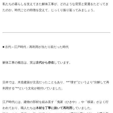
私たちの暮らしを支えてきた解体工事が、どのような背景と変遷をたどってき
たのか。時代ごとの特徴を交えて、じっくり振り返ってみましょう。
■ 古代～江戸時代：再利用が当たり前だった時代
解体工事の概念は、実は
古代から存在
しています。
日本では、木造建築が主流だったこともあり、**“壊す”というより“分解して再
利用する”**という文化が根付いていました。
江戸時代には、建物の部材を組み直す「曳家（ひきや）」や「移築」がよく行
われており、職人たちは
木材を丁寧に抜いて再利用
していました。