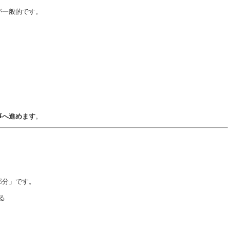
が一般的です。
事へ進めます
。
部分」です。
る