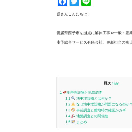
Facebook
Twitter
Line
皆さんこんにちは！
愛媛県西予市を拠点に解体工事や一般・産
南予総合サービス有限会社、更新担当の富
目次
[
hide
]
1
地中埋設物と地盤調査
1.1
地中埋設物とは何か？
1.2
なぜ地中埋設物が問題になるのか
1.3
事前調査と整地時の確認がカギ
1.4
地盤調査との関係性
1.5
まとめ