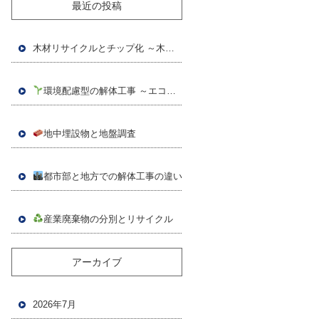
最近の投稿
木材リサイクルとチップ化 ～木質資源の再活用～
環境配慮型の解体工事 ～エコ解体が選ばれる時代へ～
地中埋設物と地盤調査
都市部と地方での解体工事の違い
産業廃棄物の分別とリサイクル
アーカイブ
2026年7月