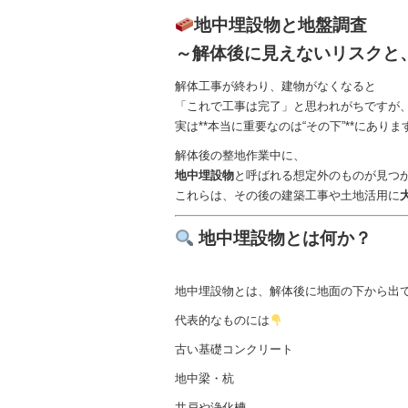
地中埋設物と地盤調査
～解体後に見えないリスクと
解体工事が終わり、建物がなくなると
「これで工事は完了」と思われがちですが
実は**本当に重要なのは“その下”**にありま
解体後の整地作業中に、
地中埋設物
と呼ばれる想定外のものが見つ
これらは、その後の建築工事や土地活用に
地中埋設物とは何か？
地中埋設物とは、解体後に地面の下から出
代表的なものには
古い基礎コンクリート
地中梁・杭
井戸や浄化槽