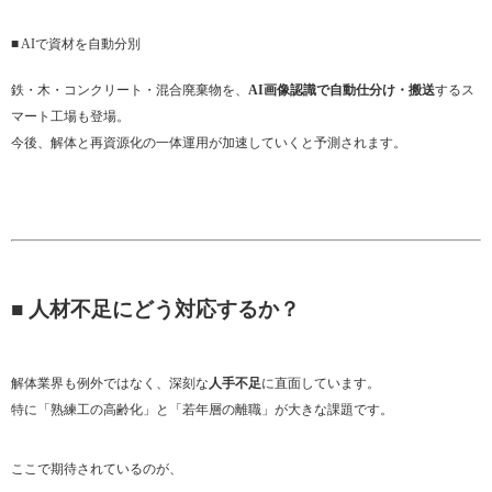
■ AIで資材を自動分別
鉄・木・コンクリート・混合廃棄物を、
AI画像認識で自動仕分け・搬送
するス
マート工場も登場。
今後、解体と再資源化の一体運用が加速していくと予測されます。
■ 人材不足にどう対応するか？
解体業界も例外ではなく、深刻な
人手不足
に直面しています。
特に「熟練工の高齢化」と「若年層の離職」が大きな課題です。
ここで期待されているのが、