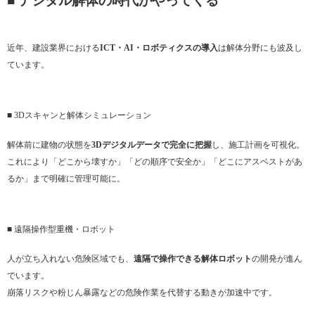
■ デジタル解体の時代がやってくる
近年、建設業界における
ICT・AI・ロボティクスの導入
は解体分野にも波及し
ています。
■ 3Dスキャンと解体シミュレーション
解体前に建物の状態を
3Dデジタルデータで完全に把握
し、施工計画を可視化。
これにより「どこから壊すか」「どの順序で安全か」「どこにアスベストがあ
るか」まで明確に管理可能に。
■ 遠隔操作型重機・ロボット
人が立ち入れない危険区域でも、
遠隔で操作できる解体ロボット
の開発が進ん
でいます。
崩落リスクや粉じん暴露などの危険作業を代替する動きが加速中です。